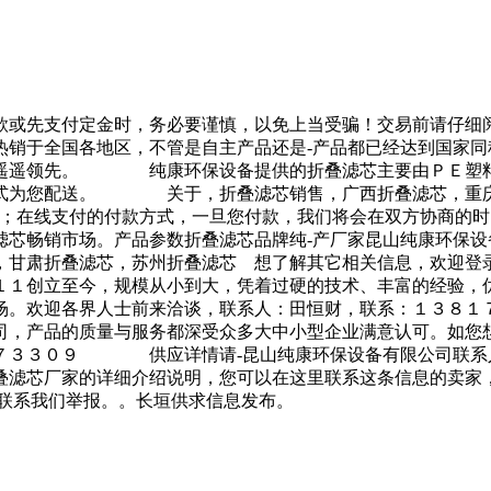
款或先支付定金时，务必要谨慎，以免上当受骗！交易前请仔细
于全国各地区，不管是自主产品还是-产品都已经达到国家同
中遥遥领先。 纯康环保设备提供的折叠滤芯主要由ＰＥ塑料
的方式为您配送。 关于，折叠滤芯销售，广西折叠滤芯，
账；在线支付的付款方式，一旦您付款，我们将会在双方协商的
滤芯畅销市场。产品参数折叠滤芯品牌纯-产厂家昆山纯康环保
肃折叠滤芯，苏州折叠滤芯 想了解其它相关信息，欢迎登录
创立至今，规模从小到大，凭着过硬的技术、丰富的经验，优
市场。欢迎各界人士前来洽谈，联系人：田恒财，联系：１３
司，产品的质量与服务都深受众多大中小型企业满意认可。如您
８７３３０９ 供应详情请-昆山纯康环保设备有限公司联系
叠滤芯厂家的详细介绍说明，您可以在这里联系这条信息的卖家
 联系我们举报。。长垣供求信息发布。