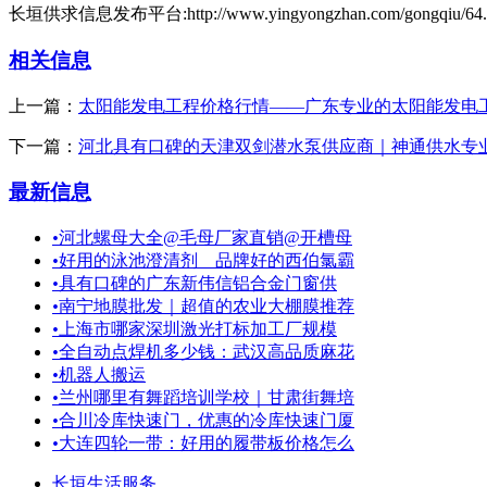
长垣供求信息发布平台:http://www.yingyongzhan.com/gongqiu/64.
相关信息
上一篇：
太阳能发电工程价格行情——广东专业的太阳能发电
下一篇：
河北具有口碑的天津双剑潜水泵供应商｜神通供水专
最新信息
•
河北螺母大全@毛母厂家直销@开槽母
•
好用的泳池澄清剂＿品牌好的西伯氯霸
•
具有口碑的广东新伟信铝合金门窗供
•
南宁地膜批发｜超值的农业大棚膜推荐
•
上海市哪家深圳激光打标加工厂规模
•
全自动点焊机多少钱：武汉高品质麻花
•
机器人搬运
•
兰州哪里有舞蹈培训学校｜甘肃街舞培
•
合川冷库快速门，优惠的冷库快速门厦
•
大连四轮一带：好用的履带板价格怎么
长垣生活服务