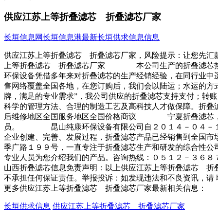
供应江苏上等折叠滤芯 折叠滤芯厂家
长垣信息网
长垣信息港
最新长垣供求信息信息
供应江苏上等折叠滤芯 折叠滤芯厂家，风险提示：让您先汇
上等折叠滤芯 折叠滤芯厂家 本公司生产的折叠滤芯热销
环保设备凭借多年来对折叠滤芯的生产经销经验，在同行业
售网络覆盖全国各地，在您订购后，我们会以陆运；水运
牌，满足的专业需求”，我公司供应的折叠滤芯支持支付；转
科学的管理方法、合理的制造工艺及高科技人才做保障。折叠
后维修地区全国服务地区全国价格商议 宁夏折叠滤芯，甘
员。 昆山纯康环保设备有限公司自２０１４－０４－１１
企业创建、完善、发展过程，折叠滤芯产品已经销售到全国
季广路１９９号，一直专注于折叠滤芯生产和研发的综合性公
专业人员为您介绍我们的产品。咨询热线：０５１２－３６
山西折叠滤芯信息免责声明：以上供应江苏上等折叠滤芯 折
不承担任何保证责任。举报投诉：如发现违法和不良资讯，请
更多供应江苏上等折叠滤芯 折叠滤芯厂家最新相关信息：
长垣供求信息
供应江苏上等折叠滤芯 折叠滤芯厂家