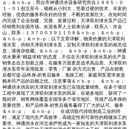
ｐ；＆ｎｂ-ｐ；邢台市神通供水设备研究所自１９９５－０
１－０１创立至今，规模从小到大，凭着过硬的技术、丰富的
经验，优质的服务和良好的信誉，不断的发展壮大。在短时间
内完成了企业创建、完善、发展过程，天津双剑潜水泵产品已
经销售到全国市场。欢迎各界人士前来洽谈，联系人：肖金
山，联系：１３７００３９１１０８＆ｎｂ-ｐ；＆ｎｂ-ｐ；
＆ｎｂ-ｐ；＆ｎｂ-ｐ；以下文章详解，物美价廉的天津双剑
潜水泵，供销天津双剑潜水泵，定制天津双剑潜水泵的相关信
息，请保存收藏。＆ｎｂ-ｐ； ＆ｎｂ-ｐ；＆ｎｂ-ｐ；神通
供水秉承“精益求精”的态度，不仅在天津双剑潜水泵的生产及
销售走自主创新之路，在服务方面更是追求高品质。天津双剑
潜水泵常年采用批发；零售；厂家-的方式出售，产品在销售
后都可提-品终身-的售后服务，免除工程、家庭用泵需求者选
购本司产品的后顾之忧。注意事项＆ｎｂ-ｐ； ＆ｎｂ-ｐ；
神通供水供应的天津双剑潜水泵已实现批量销售。在多个项目
工程中展现了天津双剑潜水泵的风采，在诸多地区，获得了一
致好评。销售网络覆盖全国等多个省市地区。凭借产品本身的
质量优势，和产品终身-的售后服务赢得了广大的认可。服务
＆ｎｂ-ｐ； ＆ｎｂ-ｐ； 在成功取代传统制造工业的同
时，满足了现代生产高效率，高稳定性和可靠性的精微加工的
要求。神通供水在河北省俨然成为一家知名的天津双剑潜水泵