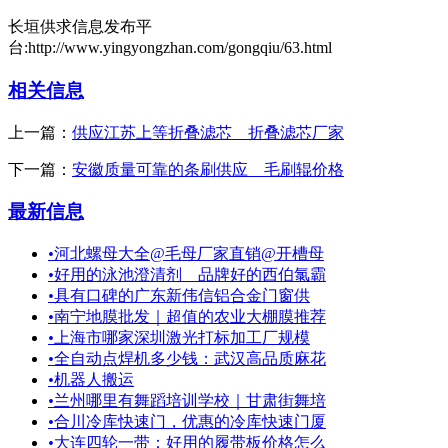
长垣供求信息发布平
台:http://www.yingyongzhan.com/gongqiu/63.html
相关信息
上一篇：
供应江苏上等折叠滤芯 折叠滤芯厂家
下一篇：
安徽质量可靠的条刷供应 毛刷辊价格
最新信息
•
河北螺母大全@毛母厂家直销@开槽母
•
好用的泳池澄清剂＿品牌好的西伯氯霸
•
具有口碑的广东新伟信铝合金门窗供
•
南宁地膜批发｜超值的农业大棚膜推荐
•
上海市哪家深圳激光打标加工厂规模
•
全自动点焊机多少钱：武汉高品质麻花
•
机器人搬运
•
兰州哪里有舞蹈培训学校｜甘肃街舞培
•
合川冷库快速门，优惠的冷库快速门厦
•
大连四轮一带：好用的履带板价格怎么