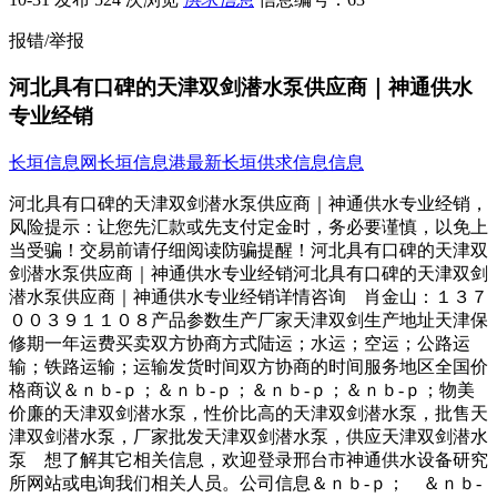
报错/举报
河北具有口碑的天津双剑潜水泵供应商｜神通供水
专业经销
长垣信息网
长垣信息港
最新长垣供求信息信息
河北具有口碑的天津双剑潜水泵供应商｜神通供水专业经销，
风险提示：让您先汇款或先支付定金时，务必要谨慎，以免上
当受骗！交易前请仔细阅读防骗提醒！河北具有口碑的天津双
剑潜水泵供应商｜神通供水专业经销河北具有口碑的天津双剑
潜水泵供应商｜神通供水专业经销详情咨询 肖金山：１３７
００３９１１０８产品参数生产厂家天津双剑生产地址天津保
修期一年运费买卖双方协商方式陆运；水运；空运；公路运
输；铁路运输；运输发货时间双方协商的时间服务地区全国价
格商议＆ｎｂ-ｐ；＆ｎｂ-ｐ；＆ｎｂ-ｐ；＆ｎｂ-ｐ；物美
价廉的天津双剑潜水泵，性价比高的天津双剑潜水泵，批售天
津双剑潜水泵，厂家批发天津双剑潜水泵，供应天津双剑潜水
泵 想了解其它相关信息，欢迎登录邢台市神通供水设备研究
所网站或电询我们相关人员。公司信息＆ｎｂ-ｐ； ＆ｎｂ-