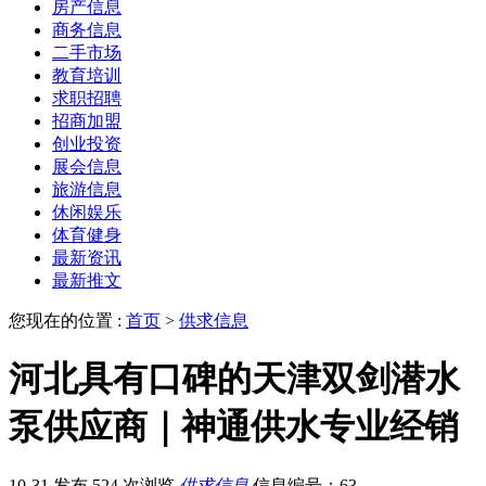
房产信息
商务信息
二手市场
教育培训
求职招聘
招商加盟
创业投资
展会信息
旅游信息
休闲娱乐
体育健身
最新资讯
最新推文
您现在的位置 :
首页
>
供求信息
河北具有口碑的天津双剑潜水
泵供应商｜神通供水专业经销
10-31 发布
524 次浏览
供求信息
信息编号：63