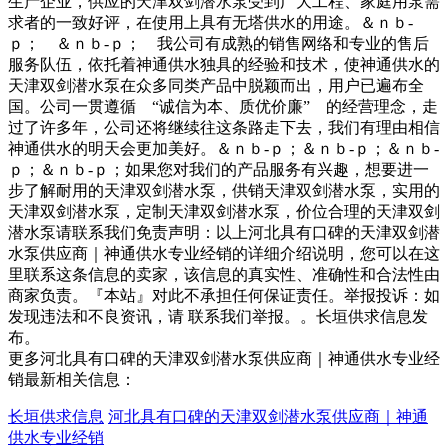
生产企业，供应的天津双剑潜水泵受到广大工程、家庭用泵需
求者的一致好评，在使用上具有无塔供水的用途。＆ｎｂ-
ｐ； ＆ｎｂ-ｐ； 我公司有成熟的销售网络和专业的售后
服务队伍，依托着神通供水独具的经验和技术，使神通供水的
天津双剑潜水泵在众多同类产品中脱颖而出，用户已遍布全
国。公司一贯遵循 “诚信为本、质优价廉” 的经营理念，走
过了许多年，公司还将继续往这条路走下去，我们有理由相信
神通供水的明天会更加美好。＆ｎｂ-ｐ；＆ｎｂ-ｐ；＆ｎｂ-
ｐ；＆ｎｂ-ｐ；如果您对我们的产品服务有兴趣，想要进一
步了解耐用的天津双剑潜水泵，供销天津双剑潜水泵，实用的
天津双剑潜水泵，定制天津双剑潜水泵，价位合理的天津双剑
潜水泵请联系我们免责声明：以上河北具有口碑的天津双剑潜
水泵供应商｜神通供水专业经销的详细介绍说明，您可以在这
里联系这条信息的卖家，该信息的真实性、准确性和合法性由
商家负责。『本站』对此不承担任何保证责任。举报投诉：如
发现违法和不良资讯，请 联系我们举报。。长垣供求信息发
布。
更多河北具有口碑的天津双剑潜水泵供应商｜神通供水专业经
销最新相关信息：
长垣供求信息
河北具有口碑的天津双剑潜水泵供应商｜神通
供水专业经销