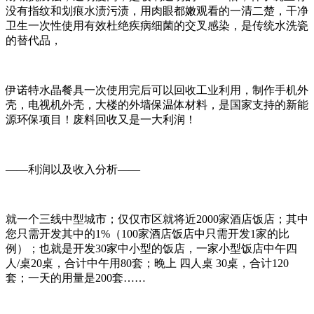
没有指纹和划痕水渍污渍，用肉眼都嫩观看的一清二楚，干净
卫生一次性使用有效杜绝疾病细菌的交叉感染，是传统水洗瓷
的替代品，
伊诺特水晶餐具一次使用完后可以回收工业利用，制作手机外
壳，电视机外壳，大楼的外墙保温体材料，是国家支持的新能
源环保项目！废料回收又是一大利润！
——利润以及收入分析——
就一个三线中型城市；仅仅市区就将近2000家酒店饭店；其中
您只需开发其中的1%（100家酒店饭店中只需开发1家的比
例）；也就是开发30家中小型的饭店，一家小型饭店中午四
人/桌20桌，合计中午用80套；晚上 四人桌 30桌，合计120
套；一天的用量是200套……