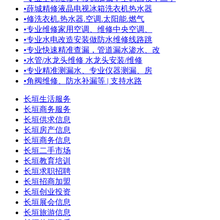
•
薛城精修液晶电视冰箱洗衣机热水器
•
修洗衣机.热水器.空调.太阳能.燃气
•
专业维修家用空调、维修中央空调、
•
专业水电改造安装做防水维修线路跳
•
专业快速精准查漏，管道漏水渗水、改
•
水管/水龙头维修 水龙头安装/维修
•
专业精准测漏水、专业仪器测漏、房
•
角阀维修、防水补漏等 | 支持水路
长垣生活服务
长垣商务服务
长垣供求信息
长垣房产信息
长垣商务信息
长垣二手市场
长垣教育培训
长垣求职招聘
长垣招商加盟
长垣创业投资
长垣展会信息
长垣旅游信息