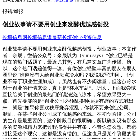
报错/举报
创业故事请不要用创业来发酵优越感创投
长垣信息网
长垣信息港
最新长垣创业投资信息
创业故事请不要用创业来发酵优越感创投，创业故事：本文作
者：余晟，微信公众号：余晟以为（yurii-says）“创业已经是
现在的热门话题了，最近尤其热，有几篇文章广为传播。所
以，这个热门话题值得一凑。有位创业经验丰富的朋友在朋友
圈里说“难道没有人给创业泼点冷水吗？我说我写过啊，《创
业不等于职业生涯加成》，虽然也有不少阅读量，但这点冷水
对于创业的行情来说，真正是“杯水车薪“。所以，下面我尝试
直接给关于创业的最热门的说法浇点凉水，希望效果更大一
点。首先要浇的是“创业公司必须乱换种振振有辞的方式喊出
来，就是“如果你喜欢秩序嫌弃混乱，你就不要来创业公司。
混乱，在某些创业公司成了优越感的来源。在初创阶段，公司
的生存是最重要的，这个阶段目的很明确，所以确实没有那么
多的资源和精力来把过程搞得井井有条，不管你怎么想、都必
须接受这个现实，这都是没有错的。但这也只是某个阶段的客