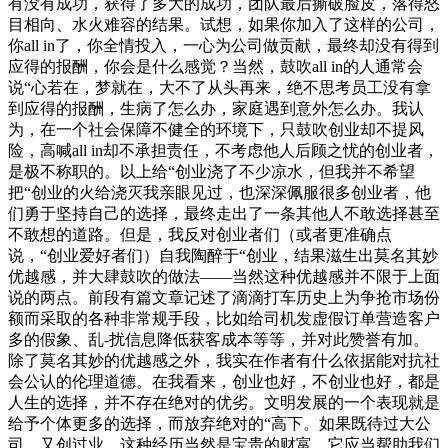
有没有成功，获得了多大的成功，团队最后撕破脸皮，落得怒
目相向、水火难容的结果。试想，如果你加入了这样的公司，
你all in了，你全情投入，一心为公司做贡献，最终却没有得到
应得的报酬，你会是什么感觉？当然，鼓吹all in的人通常会
说“心若在，梦就在，大不了从头再来，绝不思考员工没有拿
到应得的报酬，生病了怎么办，家庭遇到意外怎么办。我认
为，在一个社会保障不健全的环境下，只鼓吹创业却不提风
险，高喊all in却不承担责任，不考虑他人后顾之忧的创业者，
是极不称职的。以上给“创业浇了不少凉水，但我并不希望
把“创业的火给浇灭我亲眼见过，也深深佩服很多创业者，他
们勇于坚持自己的选择，最终走出了一条其他人不敢选择甚至
不敢想的道路。但是，我反对创业者们（或者更准确点
说，“创业爱好者们）自我陶醉于“创业，结果滋生出莫名其妙
优越感，并大肆鼓吹的做法——当然这种优越感并不限于上面
说的两点。前段有篇文章记述了滴滴打车历史上为争抢市场份
额而采取的各种非常规手段，比如给司机发虚假订单营造客户
多的假象、乱-扰信息降低获客成本等等，并对此赞誉有加。
除了莫名其妙的优越感之外，我实在作者有什么依据能对抗社
会公认的伦理道德。在我看来，创业也好，不创业也好，都是
人生的选择，并不存在绝对的优劣。文明发展的一个表现就是
给予个体更多的选择，而放弃绝对的“高下。如果既待过大公
司，又创过业，这种经历当然是宝贵的财富。它应当帮助我们