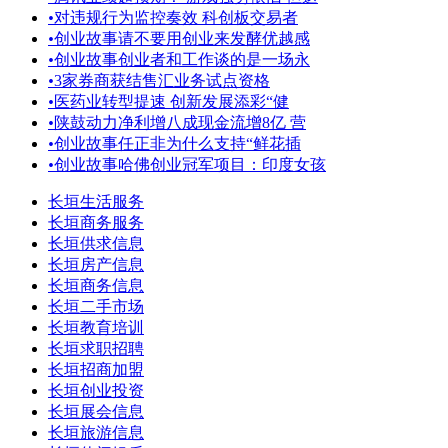
•
对违规行为监控奏效 科创板交易者
•
创业故事请不要用创业来发酵优越感
•
创业故事创业者和工作谈的是一场永
•
3家券商获结售汇业务试点资格
•
医药业转型提速 创新发展添彩“健
•
陕鼓动力净利增八成现金流增8亿 营
•
创业故事任正非为什么支持“鲜花插
•
创业故事哈佛创业冠军项目：印度女孩
长垣生活服务
长垣商务服务
长垣供求信息
长垣房产信息
长垣商务信息
长垣二手市场
长垣教育培训
长垣求职招聘
长垣招商加盟
长垣创业投资
长垣展会信息
长垣旅游信息