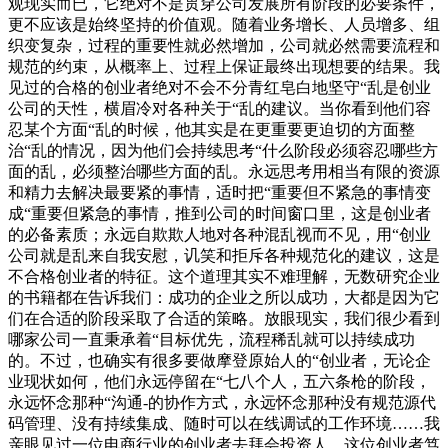
观现实而已，它绝对不是贯穿公司发展所有阶段的必要条件，
更不应该是始终坚持的价值观。随着业务增长、人员增多、组
织变复杂，过程的重要性就必然增加，公司就必然需要流程和
规范的约束，从概率上、过程上保证最终出现想要的结果。我
见过的合格的创业者绝对不会不分青红皂白地坚守“乱是创业
公司的天性，横眉冷对各种关于“乱的建议。当你看到他们容
忍某个方面“乱的时候，他其实是在更重要更迫切的方面整
治“乱的情况，因为他们会持续思考“什么阶段必须容忍哪些方
面的乱，必须整治哪些方面的乱。永远思考用相当有限的资源
和精力去解决最要紧的事情，适时把“重要但不紧急的事情变
成“重要但紧急的事情，推到公司的时间窗口里，这是创业者
的必备素质；永远自欺欺人地对各种混乱视而不见，用“创业
公司就是乱来自我安慰，讥笑和拒斥各种规范化的建议，这是
不合格创业者的特征。这个道理其实不难理解，无数研究企业
的书籍都在告诉我们：成功的企业之所以成功，大都是因为它
们在合适的阶段采取了合适的策略。放眼现实，我们很少看到
哪家公司一直秉承着“目标优先，流程稀乱就可以持续成功
的。不过，也确实有很多要做摩登原始人的“创业者，无论企
业现状如何，他们永远停留在“七八个人，五六条枪的阶段，
永远怀念那种“沟通-的协作方式，永远怀念那种没有规范源代
码管理、没有持续集成、随时可以在线调试的工作环境……我
亲眼见过一位电商行业的创业者去拜会投资人。这位创业者笃