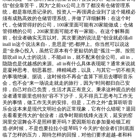
信“创业靠苦干，因为“之前xx公司上市了都没有仓储管理系
统，都是靠纸质记录的。投资人一再强调企业到了这个规模必
须有成熟高效的仓储管理系统，并做了详细解释：在这个时
代，仓储管得好的公司，100家里面可能有20家能做成；仓储
管得糟的公司，200家里面可能才有一家能-。在这个解释面
前，创业者确实无言以对。其次要浇的说法是“创业就必须all
inall in这个说法来自-，意思是“把-都押上。你当然可以说这
是“全身心投入，虽然它原本有个更贴切的是“孤注一掷。按照
鼓吹all in人士的说法，不能all in，就不配来创业公司。all in，
隐隐也是优越感的来源。all in有什么具体表现呢？通常来说就
是凝神思考、朝思暮想、殚精竭虑，以及，与其它一切不相关
的事项绝缘。据说，这时候你不再会“盘算下班后去哪听音乐
会，也不会“来一场说走就走的旅行，因为“时间都归自己安
排，自己对自己负责，生活才真正有意义。秉承这种观点的创
业者通常眼里也特别“容不下沙子，见不得员工思考与工作无
关的事情，做工作无关的安排。但是，工作之外“盘算听听音
乐会这本来是现代文明社会的正常现象，它有什么错呢？退回
去看看更伟大的“创业者：战争时期前线烽火连天，延安的窑
洞里交谊舞会不是照样要开吗？爱因斯坦在参加曼哈顿工程
造-的时候，不是也要拉拉小提琴吗？今天的“创业者们到底面
临了怎样的压力，期待怎样的回报，对他们要求超越-者和科