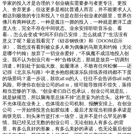
学家的投入才是合理的？创业确实需要参与者更专注、更投
入、舍弃更多，但这更多是相比普通人而言，并不能要求人人
都达到极致的专注和投入？但是在部分创业者的眼里，世界仿
佛只有两种状态，一种是孤注一掷的投入，一种就是磨洋工虚
度人生，完全不存在中间状态。业余安排听听音乐会、看
看-，怎么会变成“时间不归自己安排，怎么就成了“生活没有
意义了呢？最近我看完了《硅谷钢铁侠》和《DOOM启示
录》，我也没有看到被众多人奉为偶像的马斯克和约翰（无论
是哪个约翰）放弃了一切业余爱好，“不疯魔不成活地投入创
业。我不认为创业只有一种“合格状态，那就是放弃一切调剂
消遣，时刻处于如临大敌、如履薄冰，不敢有任何松懈——还
记得《北京乐与路》中老乡抱怨摇滚乐队排练弄得鸡都不下蛋
的场景吗？退一步说，鼓吹all in的人，往往不会告诉你all in的
风险。即便你在创业公司的all in，很可能导致得不偿失，落得
相当悲惨的下场。“创业者们自己也承认，创业公司就是乱，
就是缺规范，所以脑海里总抹不掉“恣意妄为的念头。这种“乱
不光体现在业务上，也体现在公司机制、报酬安排上。在创业
公司，一开始情投意合如胶似漆，最后才发现当初很多承诺是
画饼充饥，到头来竹篮打水一场空，这并不是什么罕见的事
情。我已经见过无数的创业公司，无论创始人有多么-的背
景，有多么良好的形象，有多么美妙的承诺，也无论最后创业